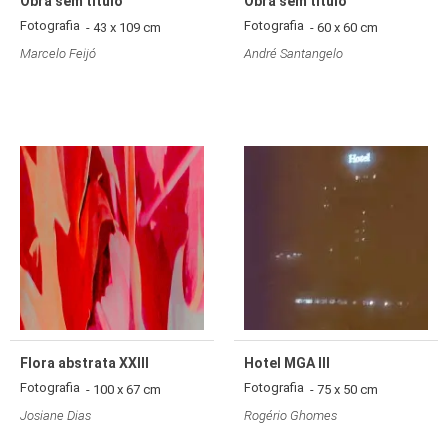
Obra sem título
Obra sem título
Fotografia
Fotografia
- 43 x 109 cm
- 60 x 60 cm
Marcelo Feijó
André Santangelo
Flora abstrata XXIII
Hotel MGA III
Fotografia
Fotografia
- 100 x 67 cm
- 75 x 50 cm
Josiane Dias
Rogério Ghomes