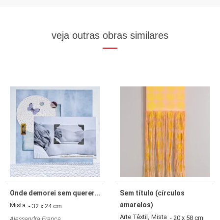
veja outras obras similares
Onde demorei sem querer...
Sem título (círculos
amarelos)
Mista
- 32 x 24 cm
,
Arte Têxtil
Mista
- 20 x 58 cm
Alessandra França