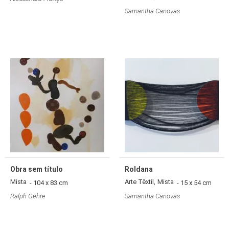
Samantha Canovas
Obra sem título
Roldana
,
Mista
Arte Têxtil
Mista
- 104 x 83 cm
- 15 x 54 cm
Ralph Gehre
Samantha Canovas