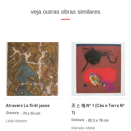
veja outras obras similares
Atravers La firêt jaune
天 と 地 Nº 1 (Céu e Terra Nº
1)
Gravura
- 70 x 55 cm
Gravura
- 82,5 x 78 cm
Lêda Watson
Manabu Mabe