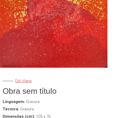
Diô Viana
Obra sem título
Linguagem:
Gravura
Técnica:
Gravura
Dimensões (cm):
105 x 76