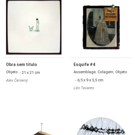
Obra sem título
Esquife #4
,
,
Objeto
Assemblage
Colagem
Objeto
- 21 x 21 cm
- 6,5 x 9 x 5,5 cm
Alex Červený
Léo Tavares