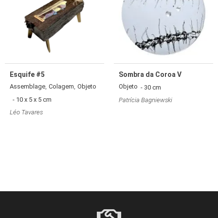
Esquife #5
Sombra da Coroa V
,
,
Assemblage
Colagem
Objeto
Objeto
- 30 cm
- 10 x 5 x 5 cm
Patrícia Bagniewski
Léo Tavares