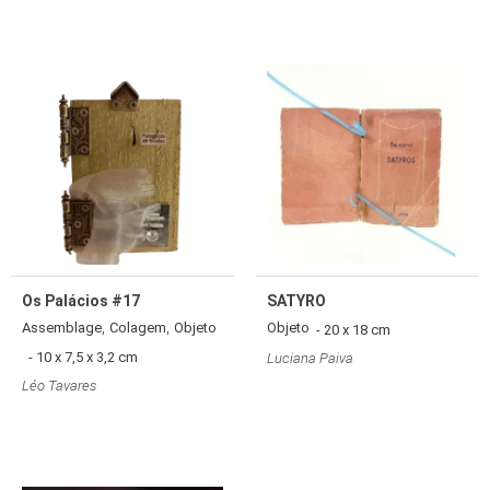
Os Palácios #17
SATYRO
,
,
Assemblage
Colagem
Objeto
Objeto
- 20 x 18 cm
- 10 x 7,5 x 3,2 cm
Luciana Paiva
Léo Tavares