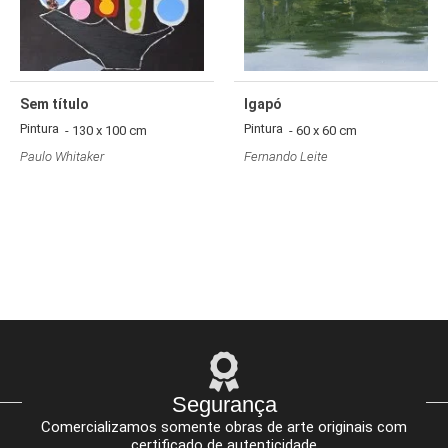
Sem título
Igapó
Pintura
Pintura
- 130 x 100 cm
- 60 x 60 cm
Paulo Whitaker
Fernando Leite
Segurança
Comercializamos somente obras de arte originais com
certificado de autenticidade