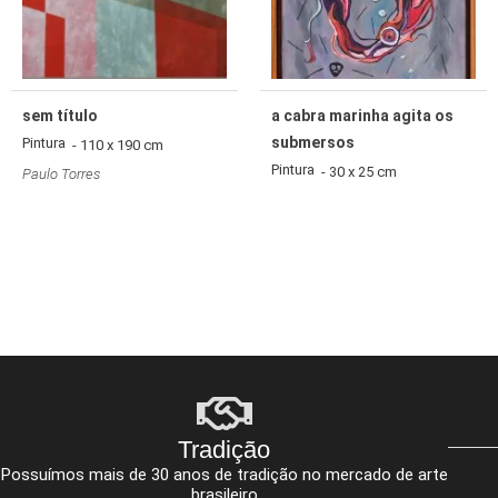
sem título
a cabra marinha agita os
submersos
Pintura
- 110 x 190 cm
Pintura
- 30 x 25 cm
Paulo Torres
Tradição
Possuímos mais de 30 anos de tradição no mercado de arte
brasileiro