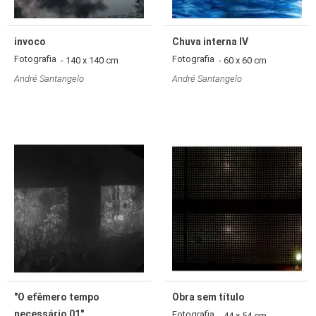
invoco
Chuva interna IV
Fotografia
Fotografia
- 140 x 140 cm
- 60 x 60 cm
André Santangelo
André Santangelo
"O efêmero tempo
Obra sem título
necessário 01"
Fotografia
- 44 x 54 cm