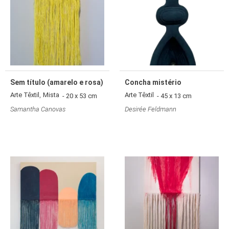
Sem título (amarelo e rosa)
Concha mistério
,
Arte Têxtil
Mista
Arte Têxtil
- 20 x 53 cm
- 45 x 13 cm
Samantha Canovas
Desirée Feldmann