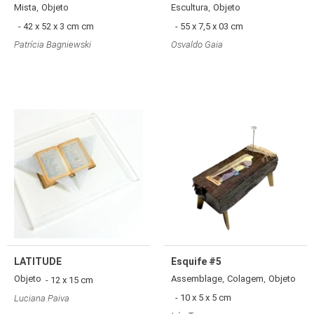
,
,
Mista
Objeto
Escultura
Objeto
- 42 x 52 x 3 cm cm
- 55 x 7,5 x 03 cm
Patrícia Bagniewski
Osvaldo Gaia
LATITUDE
Esquife #5
,
,
Objeto
Assemblage
Colagem
Objeto
- 12 x 15 cm
- 10 x 5 x 5 cm
Luciana Paiva