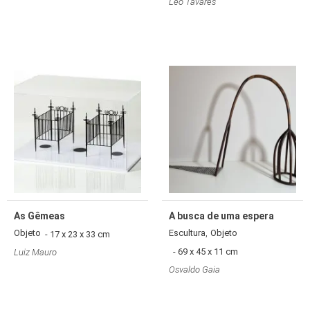
Léo Tavares
As Gêmeas
A busca de uma espera
,
Objeto
Escultura
Objeto
- 17 x 23 x 33 cm
- 69 x 45 x 11 cm
Luiz Mauro
Osvaldo Gaia