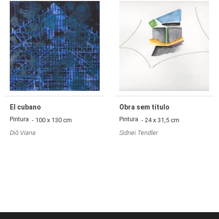
El cubano
Obra sem título
Pintura
Pintura
- 100 x 130 cm
- 24 x 31,5 cm
Diô Viana
Sidnei Tendler