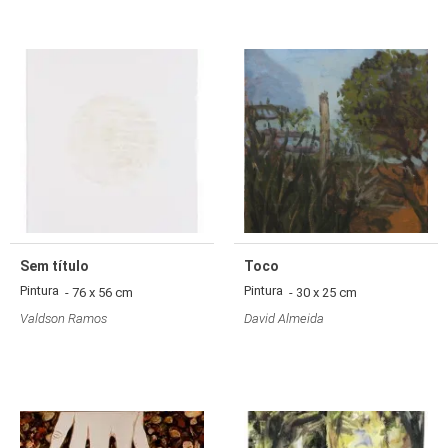
Sem título
Toco
Pintura
Pintura
- 76 x 56 cm
- 30 x 25 cm
Valdson Ramos
David Almeida