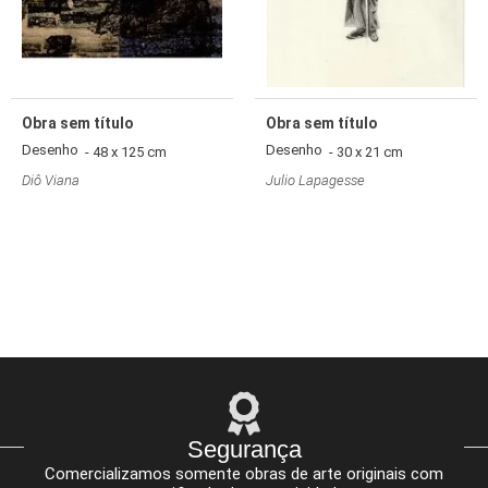
Obra sem título
Obra sem título
Desenho
Desenho
- 48 x 125 cm
- 30 x 21 cm
Diô Viana
Julio Lapagesse
Segurança
Comercializamos somente obras de arte originais com