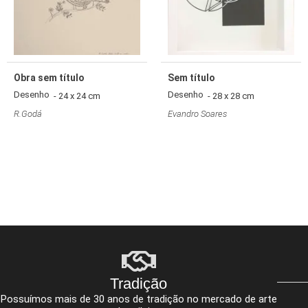
Obra sem título
Sem título
Desenho
Desenho
- 24 x 24 cm
- 28 x 28 cm
R.Godá
Evandro Soares
Tradição
Possuímos mais de 30 anos de tradição no mercado de arte