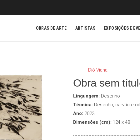
OBRAS DE ARTE
ARTISTAS
EXPOSIÇÕES E EV
Diô Viana
Obra sem títu
Linguagem:
Desenho
Técnica:
Desenho, carvão e oi
Ano:
2023
Dimensões (cm):
124 x 48