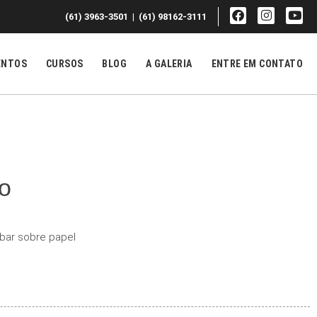
F
I
Y
(61) 3963-3501 | (61) 98162-3111
a
n
o
c
s
u
e
t
t
b
a
u
ENTOS
CURSOS
BLOG
A GALERIA
ENTRE EM CONTATO
o
g
b
o
r
e
k
a
m
lo
lbar sobre papel