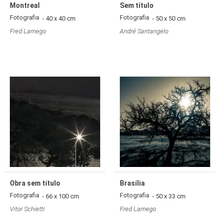
Montreal
Sem título
Fotografia
Fotografia
- 40 x 40 cm
- 50 x 50 cm
Fred Lamego
André Santangelo
Obra sem título
Brasília
Fotografia
Fotografia
- 66 x 100 cm
- 50 x 33 cm
Vitor Schietti
Fred Lamego