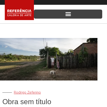
Ir
para
o
conteúdo
Rodrigo Zeferino
Obra sem título