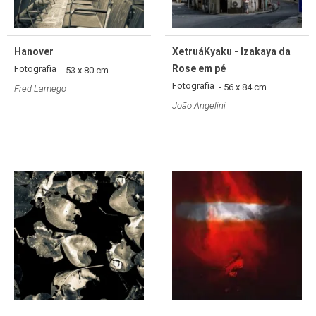
Hanover
XetruáKyaku - Izakaya da
Rose em pé
Fotografia
- 53 x 80 cm
Fotografia
- 56 x 84 cm
Fred Lamego
João Angelini