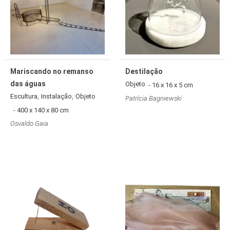
Mariscando no remanso
Destilação
das águas
Objeto
- 16 x 16 x 5 cm
,
,
Escultura
Instalação
Objeto
Patrícia Bagniewski
- 400 x 140 x 80 cm
Osvaldo Gaia