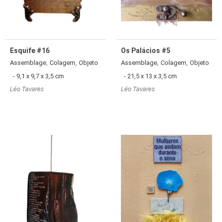
Esquife #16
Os Palácios #5
,
,
,
,
Assemblage
Colagem
Objeto
Assemblage
Colagem
Objeto
- 9,1 x 9,7 x 3,5 cm
- 21,5 x 13 x 3,5 cm
Léo Tavares
Léo Tavares