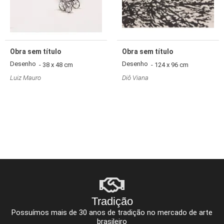
Obra sem título
Obra sem título
Desenho
Desenho
- 38 x 48 cm
- 124 x 96 cm
Luiz Mauro
Diô Viana
Tradição
Possuímos mais de 30 anos de tradição no mercado de arte
brasileiro