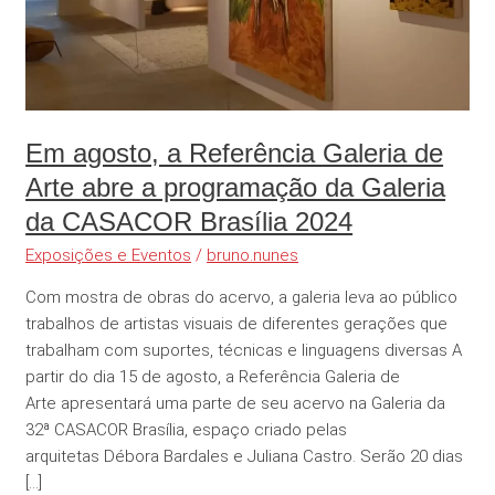
abre
a
programação
da
Galeria
da
Em agosto, a Referência Galeria de
CASACOR
Arte abre a programação da Galeria
Brasília
da CASACOR Brasília 2024
2024
Exposições e Eventos
/
bruno.nunes
Com mostra de obras do acervo, a galeria leva ao público
trabalhos de artistas visuais de diferentes gerações que
trabalham com suportes, técnicas e linguagens diversas A
partir do dia 15 de agosto, a Referência Galeria de
Arte apresentará uma parte de seu acervo na Galeria da
32ª CASACOR Brasília, espaço criado pelas
arquitetas Débora Bardales e Juliana Castro. Serão 20 dias
[…]