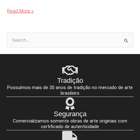
Read More »
P
e
s
q
u
Tradição
i
Possuímos mais de 30 anos de tradição no mercado de arte
s
brasileiro
a
r
Segurança
p
Comercializamos somente obras de arte originais com
o
certificado de autenticidade
r