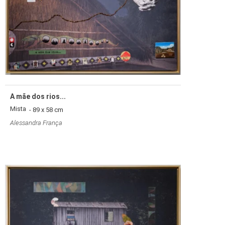
A mãe dos rios...
Mista
- 89 x 58 cm
Alessandra França