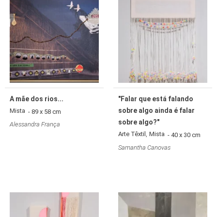
A mãe dos rios...
"Falar que está falando
sobre algo ainda é falar
Mista
- 89 x 58 cm
sobre algo?"
Alessandra França
,
Arte Têxtil
Mista
- 40 x 30 cm
Samantha Canovas