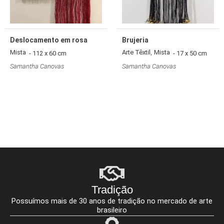
Deslocamento em rosa
Brujeria
,
Mista
Arte Têxtil
Mista
- 112 x 60 cm
- 17 x 50 cm
Samantha Canovas
Samantha Canovas
Tradição
Possuímos mais de 30 anos de tradição no mercado de arte
brasileiro