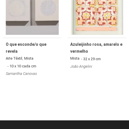
O que esconde/o que
Azuleijinho rosa, amarelo e
revela
vermelho
,
Arte Têxtil
Mista
Mista
- 32 x 29 cm
- 10 x 10 cada cm
João Angelini
Samantha Canovas