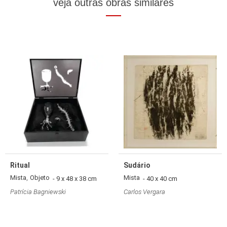
veja outras obras similares
Ritual
Sudário
,
Mista
Objeto
Mista
- 9 x 48 x 38 cm
- 40 x 40 cm
Patrícia Bagniewski
Carlos Vergara