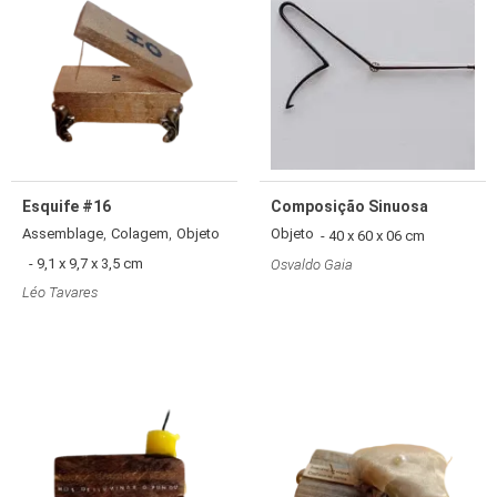
Esquife #16
Composição Sinuosa
,
,
Assemblage
Colagem
Objeto
Objeto
- 40 x 60 x 06 cm
- 9,1 x 9,7 x 3,5 cm
Osvaldo Gaia
Léo Tavares