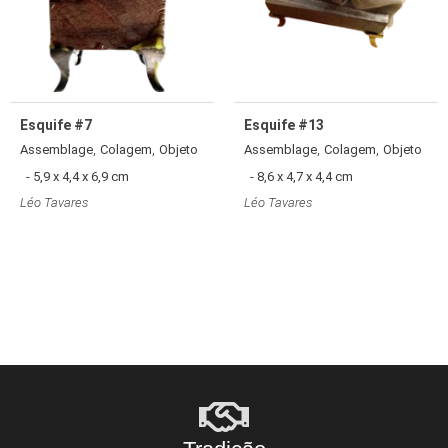
Esquife #7
Esquife #13
,
,
,
,
Assemblage
Colagem
Objeto
Assemblage
Colagem
Objeto
- 5,9 x 4,4 x 6,9 cm
- 8,6 x 4,7 x 4,4 cm
Léo Tavares
Léo Tavares