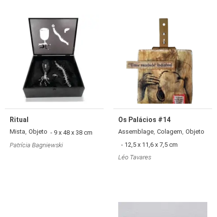
Ritual
Os Palácios #14
,
,
,
Mista
Objeto
Assemblage
Colagem
Objeto
- 9 x 48 x 38 cm
- 12,5 x 11,6 x 7,5 cm
Patrícia Bagniewski
Léo Tavares