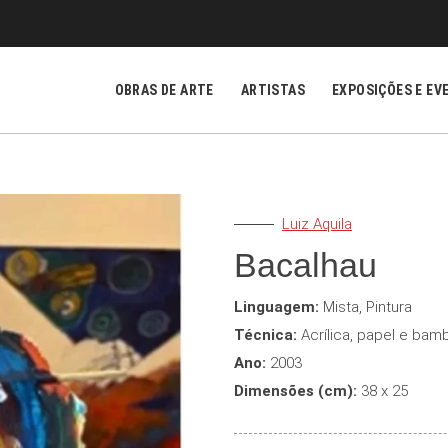
OBRAS DE ARTE
ARTISTAS
EXPOSIÇÕES E EV
Luiz Aquila
Bacalhau
Linguagem:
Mista
,
Pintura
Técnica:
Acrílica, papel e bam
Ano:
2003
Dimensões (cm):
38 x 25