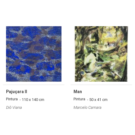
Pajuçara II
Man
Pintura
Pintura
- 110 x 140 cm
- 50 x 41 cm
Diô Viana
Marcelo Camara