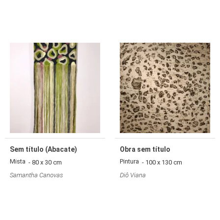
Sem título (Abacate)
Obra sem título
Mista
Pintura
- 80 x 30 cm
- 100 x 130 cm
Samantha Canovas
Diô Viana