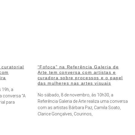
curatorial
“Fofoca” na Referência Galeria de
 com
Arte tem conversa com artistas e
ira
curadora sobre processos e o papel
das mulheres nas artes visuais
s 19h, a
No sábado, 8 de novembro, às 10h30, a
 a conversa “A
Referência Galeria de Arte realiza uma conversa
ial para
com as artistas Bárbara Paz, Camila Soato,
Clarice Gonçalves, Courinos,