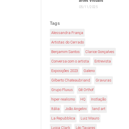
artes visuais
05/11/2025
Tags
Alessandra França
Artistas do Cerrado
Benjamim Santos
Clarice Gonçalves
Conversa com o artista
Entrevista
Exposições 2023
Galeno
Gilberto Chateaubriand
Gravuras
Grupo Fluxus
Gê Orthof
hiper-realismo
HQ
Instlação
Itália
João Angelini
land art
La Repubblica
Luiz Mauro
Lygia Clark
Léo Tavares