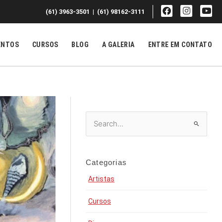
F
I
Y
(61) 3963-3501 | (61) 98162-3111
a
n
o
c
s
u
e
t
t
b
a
u
ENTOS
CURSOS
BLOG
A GALERIA
ENTRE EM CONTATO
o
g
b
o
r
e
k
a
m
Pesquisar
por:
Categorias
Artistas
Cursos