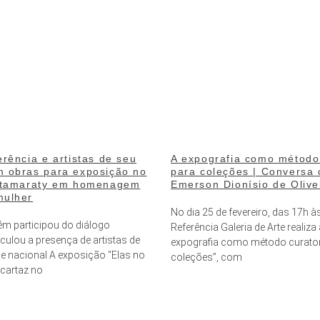
erência e artistas de seu
A expografia como método 
 obras para exposição no
para coleções | Conversa
 Itamaraty em homenagem
Emerson Dionísio de Olive
mulher
No dia 25 de fevereiro, das 17h à
ém participou do diálogo
Referência Galeria de Arte realiza
ticulou a presença de artistas de
expografia como método curator
 e nacional A exposição “Elas no
coleções”, com
 cartaz no