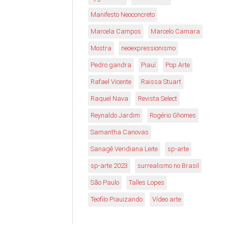
Manifesto Neoconcreto
Marcela Campos
Marcelo Camara
Mostra
neoexpressionismo
Pedro gandra
Piauí
Pop Arte
Rafael Vicente
Raissa Stuart
Raquel Nava
Revista Select
Reynaldo Jardim
Rogério Ghomes
Samantha Canovas
Sanagê Veridiana Leite
sp-arte
sp-arte 2023
surrealismo no Brasil
São Paulo
Talles Lopes
Teofilo Piauizando
Vídeo arte