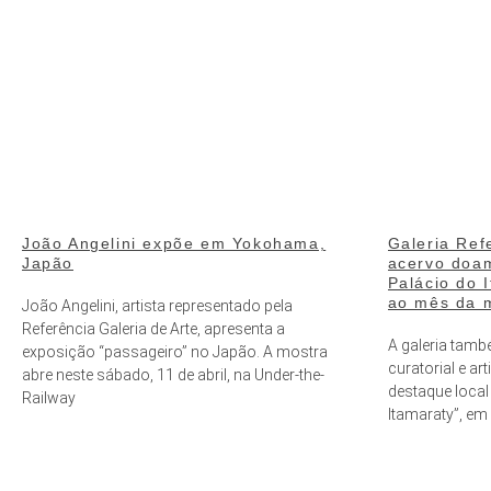
João Angelini expõe em Yokohama,
Galeria Ref
Japão
acervo doam
Palácio do
ao mês da 
João Angelini, artista representado pela
Referência Galeria de Arte, apresenta a
A galeria tamb
exposição “passageiro” no Japão. A mostra
curatorial e ar
abre neste sábado, 11 de abril, na Under-the-
destaque local
Railway
Itamaraty”, em