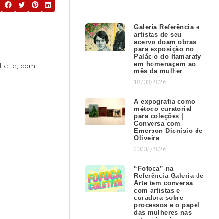
Galeria Referência e
artistas de seu
acervo doam obras
para exposição no
Palácio do Itamaraty
em homenagem ao
 Leite, com
mês da mulher
18/03/2026
A expografia como
método curatorial
para coleções |
Conversa com
Emerson Dionísio de
Oliveira
20/02/2026
“Fofoca” na
Referência Galeria de
Arte tem conversa
com artistas e
curadora sobre
processos e o papel
das mulheres nas